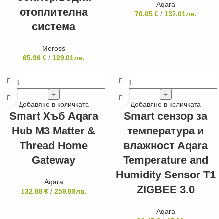
Aqara
отоплителна
70.05
€
/
137.01
лв.
система
Meross
65.96
€
/
129.01
лв.
ПРЕПОРЪЧАН
Добавяне в количката
Добавяне в количката
Smart Хъб Aqara
Smart сензор за
Hub M3 Matter &
температура и
Thread Home
влажност Aqara
Gateway
Temperature and
Humidity Sensor Т1
Aqara
ZIGBEE 3.0
132.88
€
/
259.89
лв.
Aqara