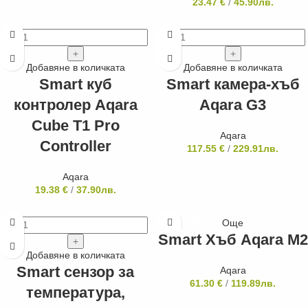
23.47
€
/
45.90
лв.
Добавяне в количката
Добавяне в количката
Smart куб
Smart камера-хъб
контролер Aqara
Aqara G3
Cube T1 Pro
Aqara
Controller
117.55
€
/
229.91
лв.
Aqara
19.38
€
/
37.90
лв.
Още
ИЗЧЕРПАНО
Smart Хъб Aqara M2
Добавяне в количката
Smart сензор за
Aqara
61.30
€
/
119.89
лв.
температура,