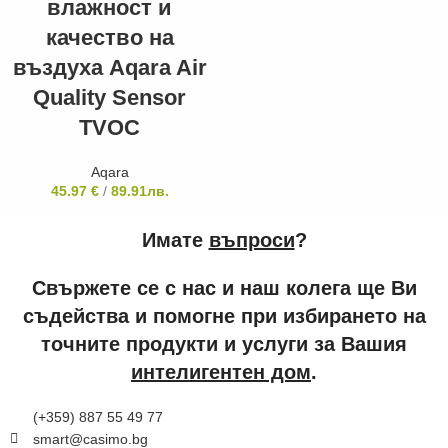
влажност и
качество на
въздуха Aqara Air
Quality Sensor
TVOC
Aqara
45.97
€
/
89.91
лв.
Имате
въпроси
?
Свържете се с нас и наш колега ще Ви
съдейства и помогне при избирането на
точните продукти и услуги за Вашия
интелигентен дом
.
(+359) 887 55 49 77
smart@casimo.bg