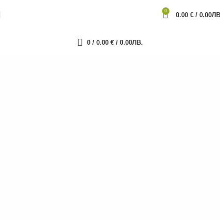
0
0.00
€
/
0.00
ЛВ
0
/
0.00
€
/
0.00
ЛВ.
Smart заключване с
NUKI Ultra
Новата умна ключалка - Nuki Smart Lock Ultra (в
комплект със защитен патронник)