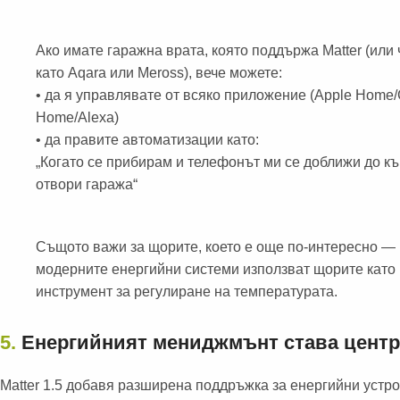
Ако имате гаражна врата, която поддържа Matter (или 
като Aqara или Meross), вече можете:
• да я управлявате от всяко приложение (Apple Home
Home/Alexa)
• да правите автоматизации като:
„Когато се прибирам и телефонът ми се доближи до к
отвори гаража“
Същото важи за щорите, което е още по-интересно — 
модерните енергийни системи използват щорите като
инструмент за регулиране на температурата.
5.
Енергийният мениджмънт става центр
Matter 1.5 добавя разширена поддръжка за енергийни устро