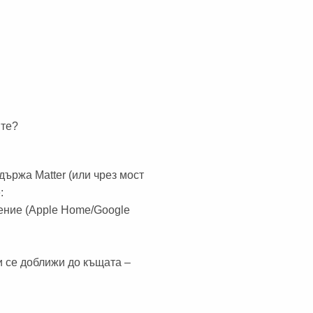
ите?
държа Matter (или чрез мост
:
жение (Apple Home/Google
и се доближи до къщата –