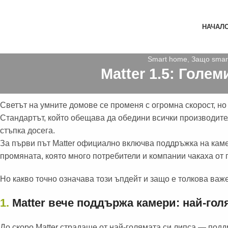
НАЧАЛ
Smart home
,
Защо smar
Matter 1.5: Голе
Светът на умните домове се променя с огромна скорост, но 
Стандартът, който обещава да обедини всички производите
стъпка досега.
За първи път Matter официално включва поддръжка на каме
промяната, която много потребители и компании чакаха от 
Но какво точно означава този ъпдейт и защо е толкова важ
1.
Matter вече поддържа камери: най-гол
До скоро Matter страдаше от най-голямата си липса — под