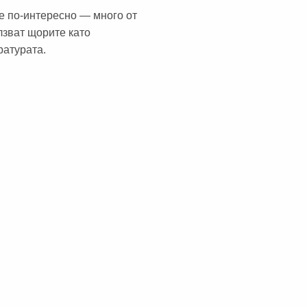
е по-интересно — много от
лзват щорите като
ратурата.