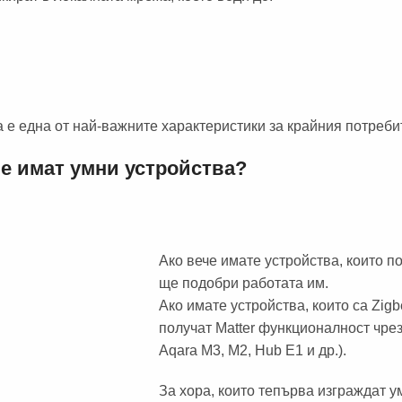
 е една от най-важните характеристики за крайния потреби
че имат умни устройства?
Ако вече имате устройства, които п
ще подобри работата им.
Ако имате устройства, които са Zigb
получат Matter функционалност чре
Aqara M3, M2, Hub E1 и др.).
За хора, които тепърва изграждат 