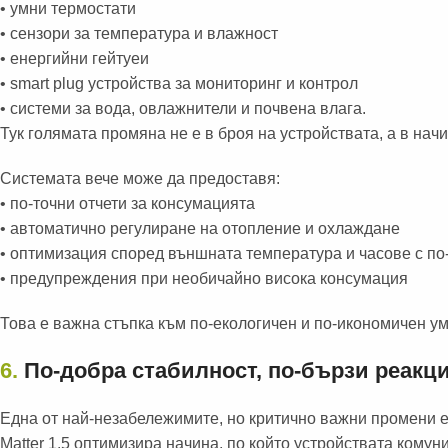
• умни термостати
• сензори за температура и влажност
• енергийни гейтуеи
• smart plug устройства за мониторинг и контрол
• системи за вода, овлажнители и почвена влага.
Тук голямата промяна не е в броя на устройствата, а в начи
Системата вече може да предоставя:
• по-точни отчети за консумацията
• автоматично регулиране на отопление и охлаждане
• оптимизация според външната температура и часове с по
• предупреждения при необичайно висока консумация
Това е важна стъпка към по-екологичен и по-икономичен ум
6.
По-добра стабилност, по-бързи реакци
Една от най-незабележимите, но критично важни промени е
Matter 1.5 оптимизира начина, по който устройствата комун