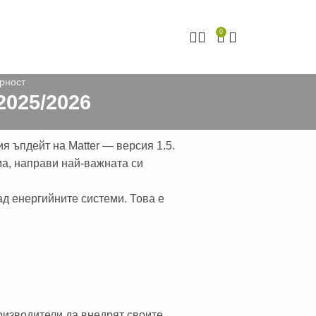
0
рност
2025/2026
я ъпдейт на Matter — версия 1.5.
ма, направи най-важната си
д енергийните системи. Това е
оизводители да внедрят своите