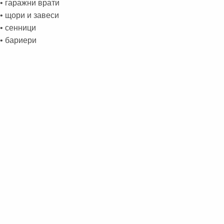
• гаражни врати
• щори и завеси
• сенници
• бариери