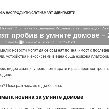
О
ЗА НАС
ПРОДУКТИ
УСЛУГИ
SMART ИДЕИ
ПАКЕТИ
t home?
,
Отопление и охлаждане
,
Решения за автоматизация
,
Сигу
мият пробив в умните домове – 
Posted by
Casimo
2025-12-14
On 2025-11-26
малко новости могат да се сравнят по значимост с последни
ли, устройства и екосистеми в една обща езикова платфор
ри, видео звънци, управляеми врати и разширен контрол на
години.
ен? Нека разгледаме в дълбочина.
ямата новина за умните домове
дръжката на камери. Това ограничение пречеше на много пр