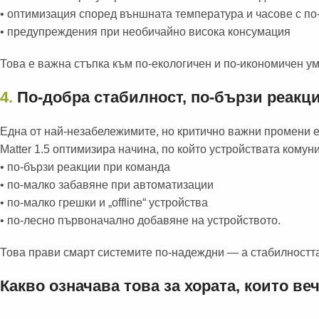
• оптимизация според външната температура и часове с по
• предупреждения при необичайно висока консумация
Това е важна стъпка към по-екологичен и по-икономичен ум
4.
По-добра стабилност, по-бързи реакци
Една от най-незабележимите, но критично важни промени е
Matter 1.5 оптимизира начина, по който устройствата комун
• по-бързи реакции при команда
• по-малко забавяне при автоматизации
• по-малко грешки и „offline“ устройства
• по-лесно първоначално добавяне на устройството.
Това прави смарт системите по-надеждни — а стабилността
Какво означава това за хората, които ве