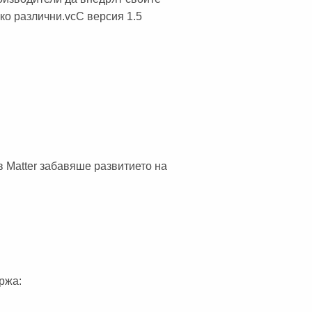
ко различни.vcС версия 1.5
в Matter забавяше развитието на
ържа: