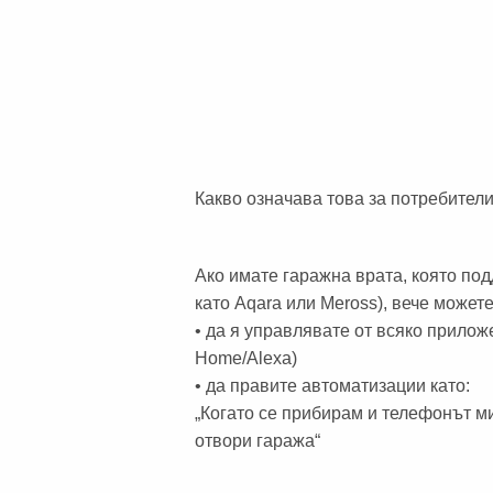
Какво означава това за потребител
Ако имате гаражна врата, която под
като Aqara или Meross), вече можете
• да я управлявате от всяко прило
Home/Alexa)
• да правите автоматизации като:
„Когато се прибирам и телефонът м
отвори гаража“