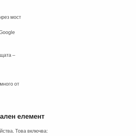
чрез мост
/Google
ъщата –
много от
ален елемент
йства. Това включва: