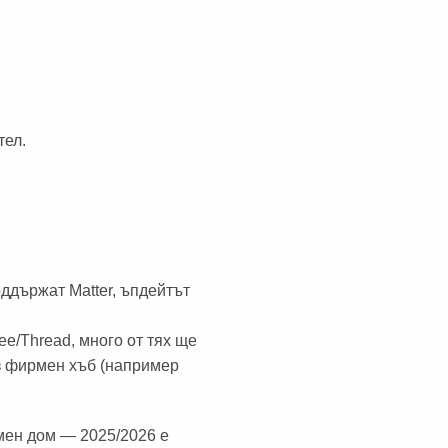
тел.
оддържат Matter, ъпдейтът
ee/Thread, много от тях ще
з фирмен хъб (например
умен дом — 2025/2026 е