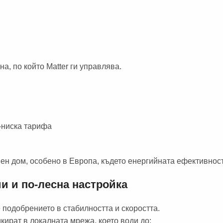
на, по който Matter ги управлява.
-ниска тарифа
ен дом, особено в Европа, където енергийната ефективност
и и по-лесна настройка
 подобрението в стабилността и скоростта.
икират в локалната мрежа, което води до: