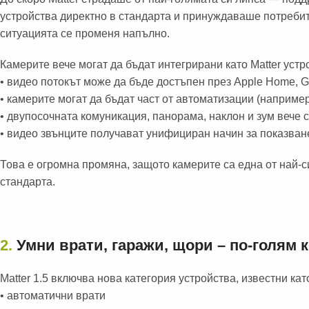
устройства директно в стандарта и принуждаваше потребит
ситуацията се променя напълно.
Камерите вече могат да бъдат интегрирани като Matter устро
• видео потокът може да бъде достъпен през Apple Home, 
• камерите могат да бъдат част от автоматизации (например
• двупосочната комуникация, панорама, наклон и зум вече са
• видео звънците получават унифициран начин за показване
Това е огромна промяна, защото камерите са една от най-с
стандарта.
2.
Умни врати, гаражи, щори – по-голям 
Matter 1.5 включва нова категория устройства, известни кат
• автоматични врати