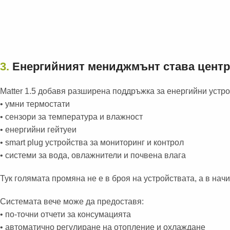
3.
Енергийният мениджмънт става центр
Matter 1.5 добавя разширена поддръжка за енергийни устро
• умни термостати
• сензори за температура и влажност
• енергийни гейтуеи
• smart plug устройства за мониторинг и контрол
• системи за вода, овлажнители и почвена влага
Тук голямата промяна не е в броя на устройствата, а в начи
Системата вече може да предоставя:
• по-точни отчети за консумацията
• автоматично регулиране на отопление и охлаждане